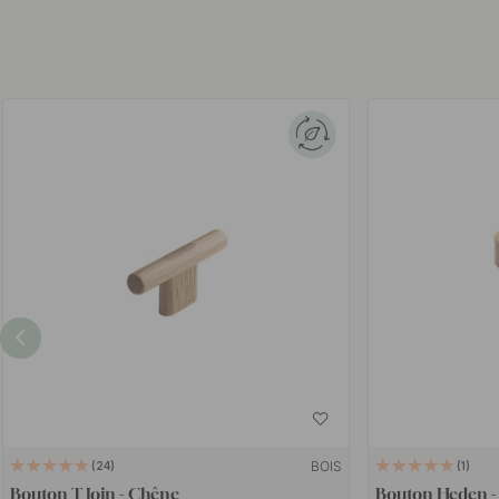
BOIS
24
1
Bouton T Join - Chêne
Bouton Heden -