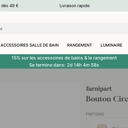
e dès 49 €
Livraison rapide
leurs
leurs
ACCESSOIRES SALLE DE BAIN
RANGEMENT
LUMINAIRE
15% sur les accessoires de bains & le rangement
Se termine dans:
2d
14h
4m
57s
Bouton Cir
FINITIONS