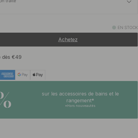
n traité
12 €
EN STOCK
En stock
Achetez
10.80 €
En stock
te dès €49
13 €
En stock
5%
sur les accessoires de bains et le
rangement*
*Hors nouveautés