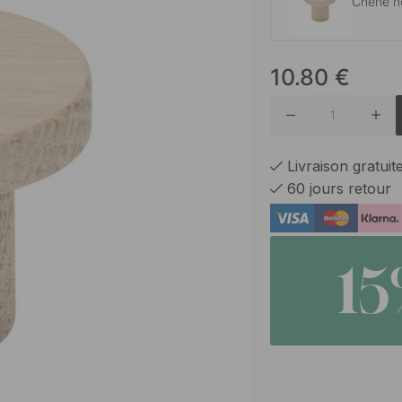
Chêne no
10.80
€
Chêne
Noir
Livraison gratui
60 jours retour
Noyer
1