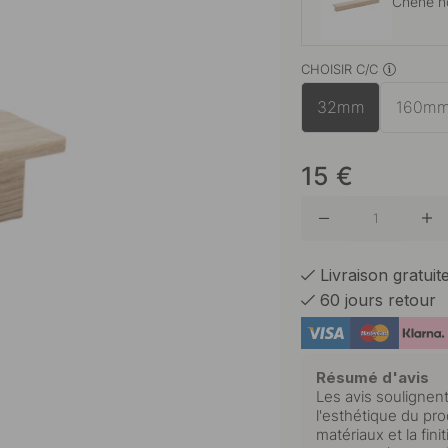
Chêne no
CHOISIR C/C
Chêne
32mm
160m
Noyer
15
€
Livraison gratui
60 jours retour
Résumé d'avis
Les avis soulignent
l'esthétique du pro
matériaux et la fin