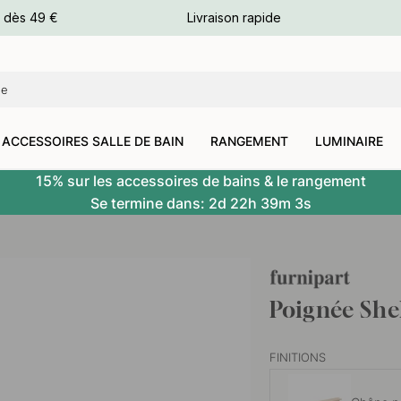
e dès 49 €
Livraison rapide
leurs
leurs
ACCESSOIRES SALLE DE BAIN
RANGEMENT
LUMINAIRE
15% sur les accessoires de bains & le rangement
Se termine dans:
2d
22h
39m
2s
Poignée She
FINITIONS