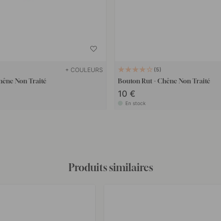
+ COULEURS
5
hêne Non Traité
Bouton Rut - Chêne Non Traité
10 €
En stock
Produits similaires