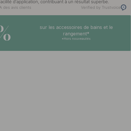
 facilité d'application, contribuant à un résultat superbe.
 des avis clients
Verified by Trustvoice
5%
sur les accessoires de bains et le
rangement*
*Hors nouveautés