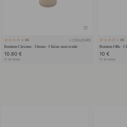
+ COULEURS
4
9
Bouton Circum - 33mm - Chêne non traité
Bouton Olle - C
10.80 €
10 €
En stock
En stock