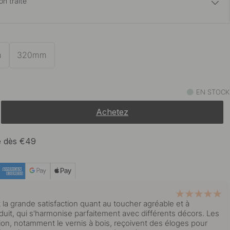
n traité
15 €
En stock
m
320mm
16 €
En stock
EN STOCK
Achetez
te dès €49
 la grande satisfaction quant au toucher agréable et à
duit, qui s'harmonise parfaitement avec différents décors. Les
ition, notamment le vernis à bois, reçoivent des éloges pour