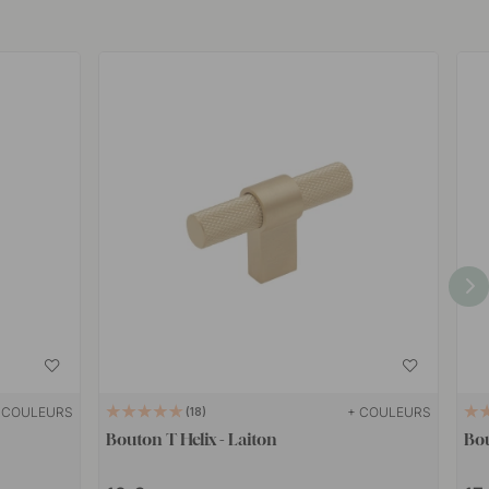
 COULEURS
+ COULEURS
18
Bouton T Helix - Laiton
Bou