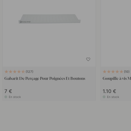
127
10
Gabarit De Perçage Pour Poignées Et Boutons
Goupille à vis
7 €
1.10 €
En stock
En stock