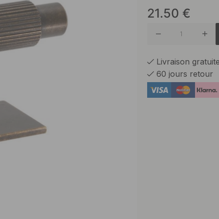
21.50
€
Finition
Laiton b
Livraison gratui
60 jours retour
Noir bro