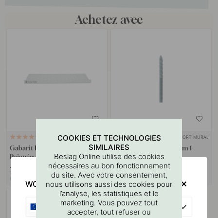
Achetez avec
COOKIES ET TECHNOLOGIES
SUPPORT MURAL
127
10
SIMILAIRES
Gabarit De Perçage Pour
Goupille à vis M4x50mm 1
Beslag Online utilise des cookies
Poignées Et Boutons
pièce
nécessaires au bon fonctionnement
7 €
1.10 €
du site. Avec votre consentement,
En stock
En stock
WOULD YOU RATHER VISIT?
nous utilisons aussi des cookies pour
l’analyse, les statistiques et le
marketing. Vous pouvez tout
EU
accepter, tout refuser ou