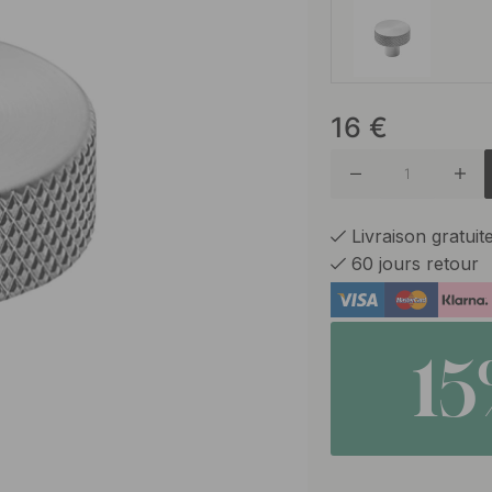
16
€
Noir ma
Livraison gratui
60 jours retour
1