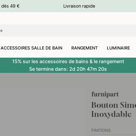
e dès 49 €
Livraison rapide
leurs
leurs
ACCESSOIRES SALLE DE BAIN
RANGEMENT
LUMINAIRE
15% sur les accessoires de bains & le rangement
Se termine dans:
2d
20h
47m
18s
Bouton Simo
Inoxydable
FINITIONS