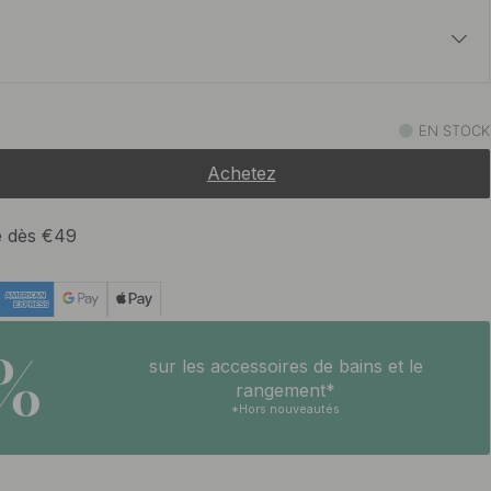
16 €
t
EN STOCK
En stock
Achetez
te dès €49
5%
sur les accessoires de bains et le
rangement*
*Hors nouveautés