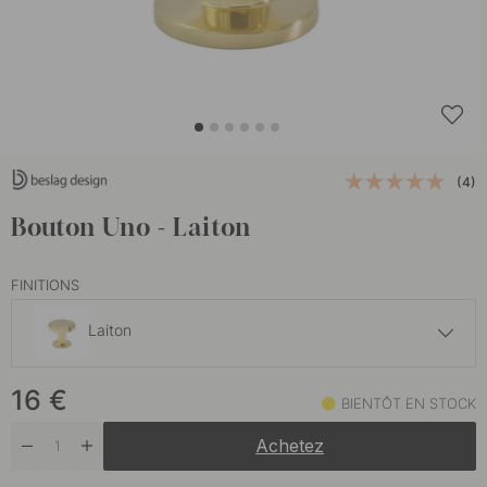
(4)
Bouton Uno - Laiton
FINITIONS
Laiton
16 €
16
€
Acier inoxydable brossé
BIENTÔT EN STOCK
En stock
Achetez
16 €
Laiton brossé non traité
En stock