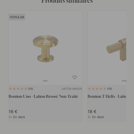
Produits similaires
POPULAR
LAITON MASSIF
16
18
Bouton Uno - Laiton Brossé Non Traité
Bouton T Helix - Laiton
16
18
En stock
En stock