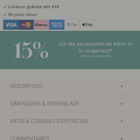
Livraison gratuite dès €49
19 €
Laiton bruni
60 jours retour
En stock
16 €
Plaqué nickel
Bientôt en stock
15%
sur les accessoires de bains et
16 €
le rangement*
Noir mat
En stock
*Hors nouveautés
DESCRIPTION
DIMENSIONS & ASSEMBLAGE
INFOS & CONSEILS D'ENTRETIEN
COMMENTAIRES