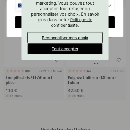
En stock
En stock
marketing. Vous pouvez tout
EU
accepter, tout refuser ou
personnaliser vos choix. En savoir
plus dans notre
Politique de
CHANGE COUNTRY
.
confidentialité
Personnaliser mes choix
Tout accepter
SUPPORT MURAL
+ COULEURS
10
4
Goupille à vis M4x50mm 1
Poignée Uniform - 128mm -
pièce
Laiton
1.10 €
42.50 €
En stock
En stock