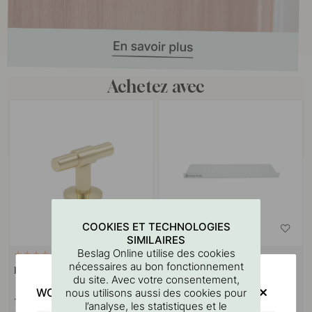
Achetez avec
COOKIES ET TECHNOLOGIES
SIMILAIRES
Beslag Online utilise des cookies
LAITON MASSIF
6
127
nécessaires au bon fonctionnement
Bouton T Uniform - Laiton
Gabarit De Perçage Pour
du site. Avec votre consentement,
Poignées Et Boutons
WOULD YOU RATHER VISIT?
nous utilisons aussi des cookies pour
18 €
7 €
l’analyse, les statistiques et le