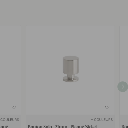
 COULEURS
+ COULEURS
aqué
Bouton Solo - 21mm - Plaqué Nickel
Bou