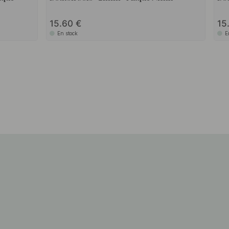
15.60
15
En stock
E