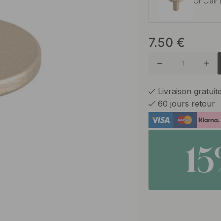
Or Clair
7.50
€
Bronze 
Chrome
Livraison gratui
60 jours retour
Finition
1