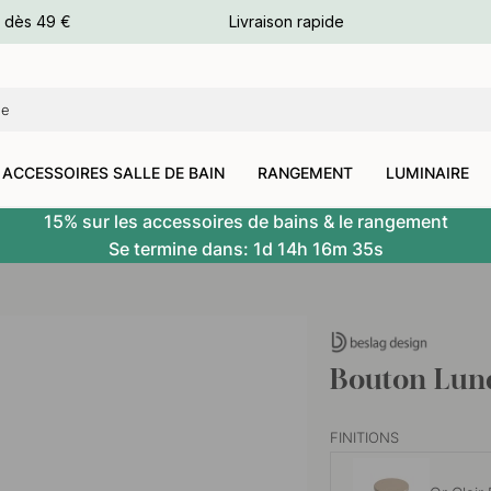
e dès 49 €
Livraison rapide
leurs
leurs
ACCESSOIRES SALLE DE BAIN
RANGEMENT
LUMINAIRE
15% sur les accessoires de bains & le rangement
Se termine dans:
1d
14h
16m
34s
Bouton Lund
FINITIONS