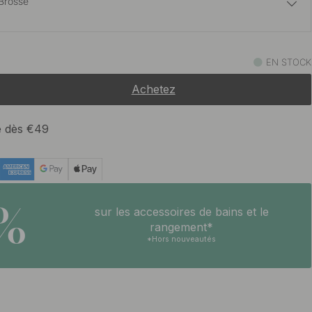
 Brossé
7.50 €
Brossé
EN STOCK
En stock
Achetez
5.50 €
En stock
te dès €49
5.50 €
 en acier inoxydable
En stock
5%
sur les accessoires de bains et le
rangement*
*Hors nouveautés