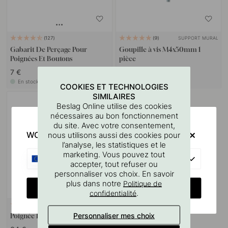
SUPPORT MURAL
127
9
Gabarit De Perçage Pour
Goupille à vis M4x50mm 1
Poignées Et Boutons
pièce
7 €
1.10 €
En stock
En stock
COOKIES ET TECHNOLOGIES
SIMILAIRES
Beslag Online utilise des cookies
nécessaires au bon fonctionnement
du site. Avec votre consentement,
WOULD YOU RATHER VISIT?
nous utilisons aussi des cookies pour
l’analyse, les statistiques et le
marketing. Vous pouvez tout
EU
accepter, tout refuser ou
personnaliser vos choix. En savoir
plus dans notre
Politique de
CHANGE COUNTRY
.
confidentialité
+ LONGUEURS
1
Personnaliser mes choix
Poignée Luv - Aspect Inoxydable