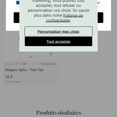
marketing. Vous pouvez tout
En stock
En stock
EU
accepter, tout refuser ou
personnaliser vos choix. En savoir
plus dans notre
Politique de
CHANGE COUNTRY
.
confidentialité
Personnaliser mes choix
Tout accepter
+ LONGUEURS
9
Poignée Spira - Noir Mat
18 €
En stock
Produits similaires