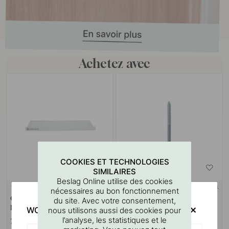
Achetez avec
COOKIES ET TECHNOLOGIES
SIMILAIRES
Beslag Online utilise des cookies
SUPPORT MURAL
127
10
nécessaires au bon fonctionnement
Gabarit De Perçage Pour
Goupille à vis M4x50mm 1
du site. Avec votre consentement,
Poignées Et Boutons
pièce
WOULD YOU RATHER VISIT?
nous utilisons aussi des cookies pour
l’analyse, les statistiques et le
7 €
1.10 €