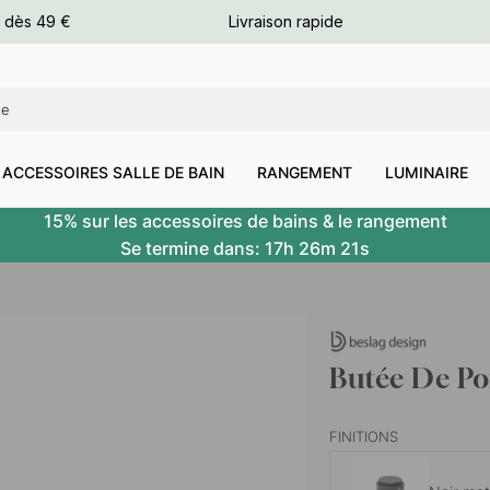
e dès 49 €
Livraison rapide
leurs
leurs
ACCESSOIRES SALLE DE BAIN
RANGEMENT
LUMINAIRE
15% sur les accessoires de bains & le rangement
Se termine dans:
17h
26m
20s
Butée De Po
FINITIONS