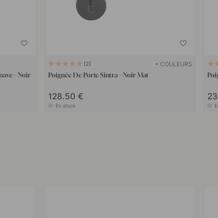
+ COULEURS
2
nave - Noir
Poignée De Porte Sintra - Noir Mat
Poi
128.50 €
23
En stock
E