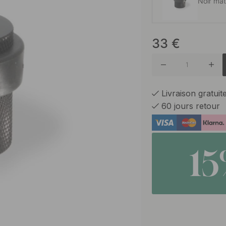
Noir ma
33
€
Bronze 
Bronze 
Livraison gratui
60 jours retour
1
Laiton