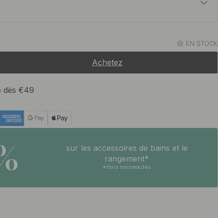
t
34 €
foncé
EN STOCK
En stock
Achetez
33 €
Antique
En stock
te dès €49
33 €
En stock
5%
sur les accessoires de bains et le
33 €
rangement*
En stock
*Hors nouveautés