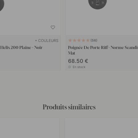
+ COULEURS
56
Helix 200 Plaine - Noir
Poignée De Porte Riff - Norme Scandi
Mat
68.50 €
En stock
Produits similaires