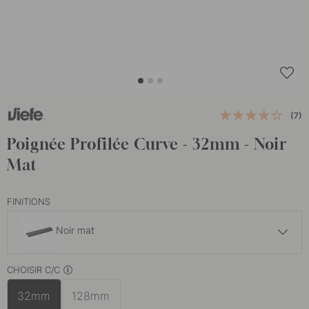
(7)
Poignée Profilée Curve - 32mm - Noir
Mat
FINITIONS
Noir mat
5.30 €
CHOISIR C/C
Finition en acier inoxydable
En stock
32mm
128mm