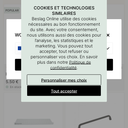
COOKIES ET TECHNOLOGIES
POPULAR
SIMILAIRES
Beslag Online utilise des cookies
nécessaires au bon fonctionnement
du site. Avec votre consentement,
WOULD YOU RATHER VISIT?
nous utilisons aussi des cookies pour
l’analyse, les statistiques et le
marketing. Vous pouvez tout
EU
accepter, tout refuser ou
personnaliser vos choix. En savoir
plus dans notre
Politique de
CHANGE COUNTRY
.
confidentialité
+ COULEURS
+ COULEURS
21
5
Bouton Como - Noir Mat
Bouton Como Big - Noir Mat
Personnaliser mes choix
5.50 €
13 €
En stock
En stock
Tout accepter