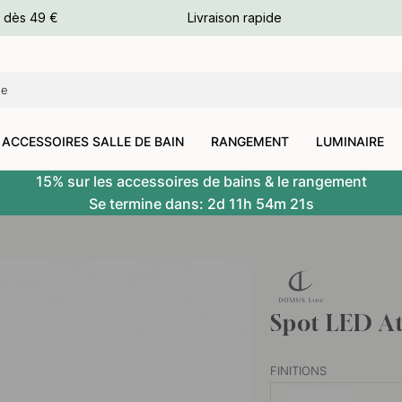
e dès 49 €
Livraison rapide
leurs
leurs
ACCESSOIRES SALLE DE BAIN
RANGEMENT
LUMINAIRE
15% sur les accessoires de bains & le rangement
Se termine dans:
2d
11h
54m
20s
Spot LED At
FINITIONS