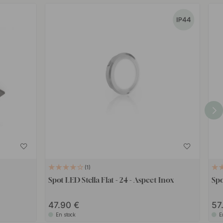
1
Spot LED Stella Flat - 24 - Aspect Inox
Spo
47.90
57
En stock
E