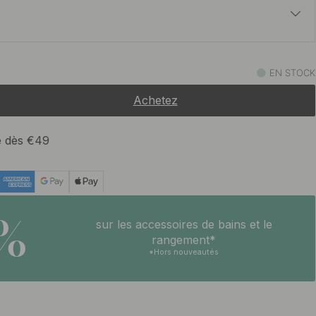
33.70 €
EN STOCK
En stock
Achetez
33.70 €
En stock
te dès €49
5%
sur les accessoires de bains et le
rangement*
*Hors nouveautés