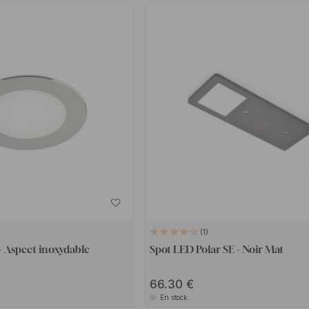
1
 Aspect inoxydable
Spot LED Polar SE - Noir Mat
66.30
En stock