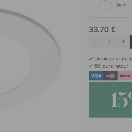
Blanc
33.70
€
Noir
Livraison gratui
60 jours retour
1