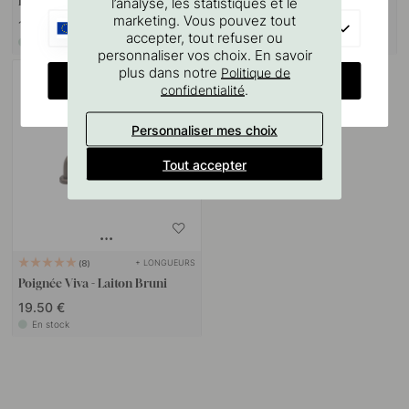
Bruni
Laiton Bruni
l’analyse, les statistiques et le
marketing. Vous pouvez tout
11 €
51.50 €
EU
accepter, tout refuser ou
En stock
En stock
personnaliser vos choix. En savoir
plus dans notre
Politique de
CHANGE COUNTRY
.
confidentialité
Personnaliser mes choix
Tout accepter
+ LONGUEURS
8
Poignée Viva - Laiton Bruni
19.50 €
En stock