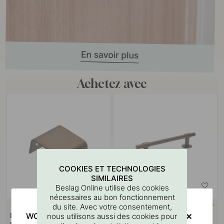
Achetez avec
COOKIES ET TECHNOLOGIES
SIMILAIRES
Beslag Online utilise des cookies
nécessaires au bon fonctionnement
+ LONGUEURS
+ COULEURS
du site. Avec votre consentement,
27
WOULD YOU RATHER VISIT?
nous utilisons aussi des cookies pour
Poignée Profilée Lip - Laiton
Poignée Uniform - 128mm -