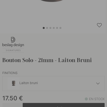
Bouton Solo - 21mm - Laiton Bruni
FINITIONS
Laiton bruni
15.60 €
17.50
€
Acier inoxydable brossé
EN STOCK
En stock