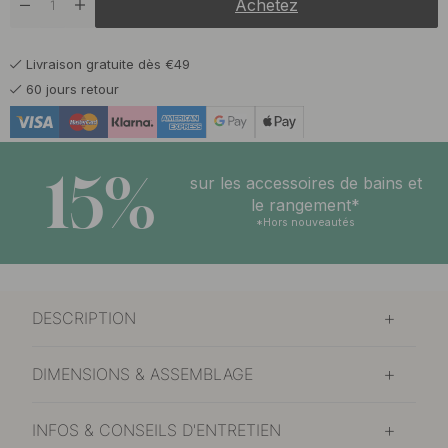
Achetez
15.60 €
Laiton poli
En stock
Livraison gratuite dès €49
15.60 €
Noir mat
60 jours retour
En stock
15.60 €
Plaqué nickel
En stock
15%
sur les accessoires de bains et
le rangement*
*Hors nouveautés
DESCRIPTION
DIMENSIONS & ASSEMBLAGE
INFOS & CONSEILS D'ENTRETIEN