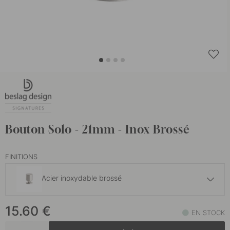
Bouton Solo - 21mm - Inox Brossé
FINITIONS
Acier inoxydable brossé
17.50 €
15.60
€
Laiton bruni
EN STOCK
En stock