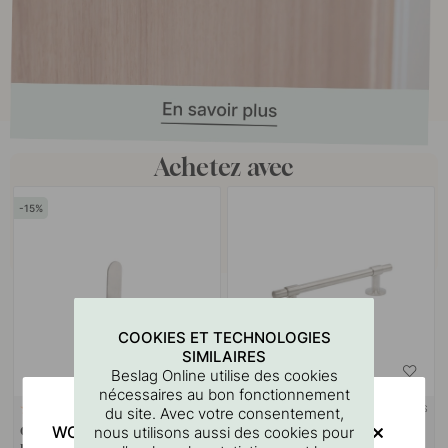
Achetez avec
15
COOKIES ET TECHNOLOGIES
SIMILAIRES
Beslag Online utilise des cookies
nécessaires au bon fonctionnement
RUBAN 3M
+ COULEURS
du site. Avec votre consentement,
8
3
WOULD YOU RATHER VISIT?
nous utilisons aussi des cookies pour
Crochet simple Base - Aspect
Poignée Uniform - 128mm -