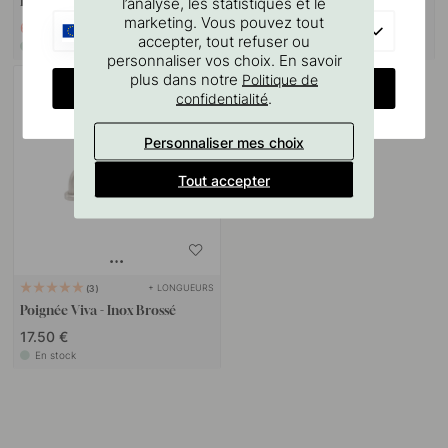
Inoxydable Brossé
Acier Inoxydable Brossé
l’analyse, les statistiques et le
marketing. Vous pouvez tout
6.97 €
42.50 €
8.20 €
EU
accepter, tout refuser ou
En stock
Bientôt en stock
personnaliser vos choix. En savoir
plus dans notre
Politique de
CHANGE COUNTRY
.
confidentialité
Personnaliser mes choix
Tout accepter
+ LONGUEURS
3
Poignée Viva - Inox Brossé
17.50 €
En stock