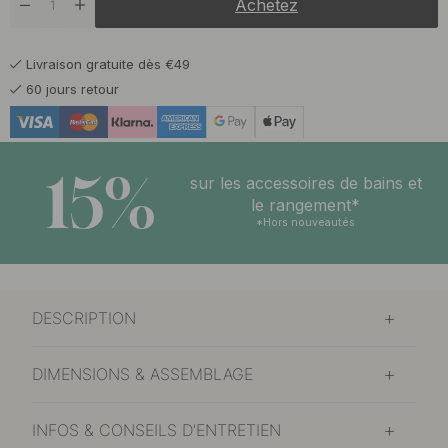
Achetez
15.60 €
Laiton poli
En stock
Livraison gratuite dès €49
15.60 €
Noir mat
60 jours retour
En stock
15.60 €
Plaqué nickel
En stock
15%
sur les accessoires de bains et
le rangement*
*Hors nouveautés
DESCRIPTION
DIMENSIONS & ASSEMBLAGE
INFOS & CONSEILS D'ENTRETIEN