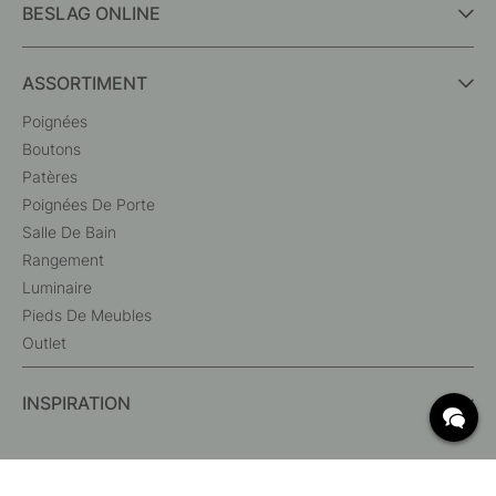
BESLAG ONLINE
ASSORTIMENT
Poignées
Boutons
Patères
Poignées De Porte
Salle De Bain
Rangement
Luminaire
Pieds De Meubles
Outlet
INSPIRATION