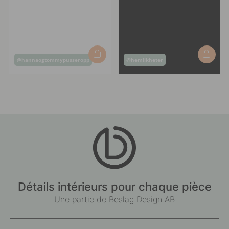
Post
Post
@hannaogtommypusseropp
@hemlikheter
published
published
by
by
Détails intérieurs pour chaque pièce
Une partie de Beslag Design AB