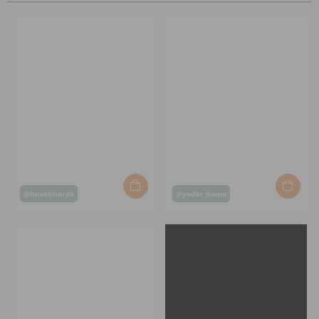
Post
Post
@husetihorda
@yodas_home
published
published
by
by