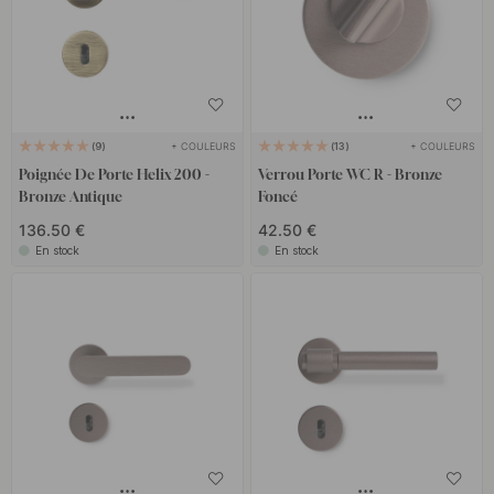
+ COULEURS
+ COULEURS
9
13
Poignée De Porte Helix 200 -
Verrou Porte WC R - Bronze
Bronze Antique
Foncé
136.50 €
42.50 €
En stock
En stock