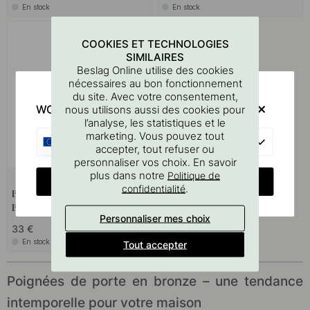
En stock
En stock
COOKIES ET TECHNOLOGIES
SIMILAIRES
Beslag Online utilise des cookies
nécessaires au bon fonctionnement
du site. Avec votre consentement,
WOULD YOU RATHER VISIT?
nous utilisons aussi des cookies pour
l’analyse, les statistiques et le
marketing. Vous pouvez tout
EU
accepter, tout refuser ou
personnaliser vos choix. En savoir
plus dans notre
Politique de
+ COULEURS
CHANGE COUNTRY
.
confidentialité
Butée De Porte Helix Stripe -
Bronze antique
Personnaliser mes choix
33 €
En stock
Tout accepter
Poignées de porte en bronze – une tendance
intemporelle pour votre maison