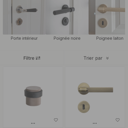
percutant dans votre intérieur. Sur une porte blanche, elle crée un
contraste élégant qui met en valeur le caractère de la pièce,
tandis qu’elle se fond naturellement et harmonieusement dans
une décoration plus chaleureuse et terreuse. Le bronze se marie
aussi bien avec les bois aux tons chauds qu’avec les métaux
Porte intérieur
Poignée noire
Poignee laiton
froids, ce qui en fait un choix polyvalent pour ceux qui
recherchent une harmonie réfléchie dans leur décoration.
Les
poignées de porte
d’intérieur sont utilisées quotidiennement
Filtre
Trier par
et sont soumises à une usure constante. C'est pourquoi leur
qualité est essentielle. Nous proposons exclusivement des
poignées de porte issues de marques réputées, soigneusement
sélectionnées pour leur durabilité et leur design raffiné.
Nos poignées de porte ne sont pas seulement élégantes, elles
sont également sûres et conçues pour durer de nombreuses
années – un investissement à la fois fonctionnel et esthétique.
Pour une décoration harmonieuse et bien pensée, vous pouvez