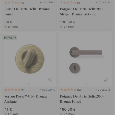
+ COULEURS
+ COULEURS
1
7
assortir votre poignée de porte en bronze avec des
verrou porte
Butée De Porte Helix - Bronze
Poignée De Porte Helix 200
WC
en bronze assortis pour la porte de la salle de bain, ainsi que
Foncé
Stripe - Bronze Antique
des
butées de porte
en bronze élégantes, parfaites pour
34 €
136.50 €
compléter votre intérieur.
En stock
En stock
Découvrez notre gamme de poignées de porte en bronze et
POPULAR
laissez cette teinte tendance sublimer votre décoration avec
style et élégance !
+ COULEURS
+ COULEURS
6
15
Verrou Porte WC R - Bronze
Poignée De Porte Helix 200 -
Antique
Bronze Foncé
41 €
160.50 €
En stock
En stock