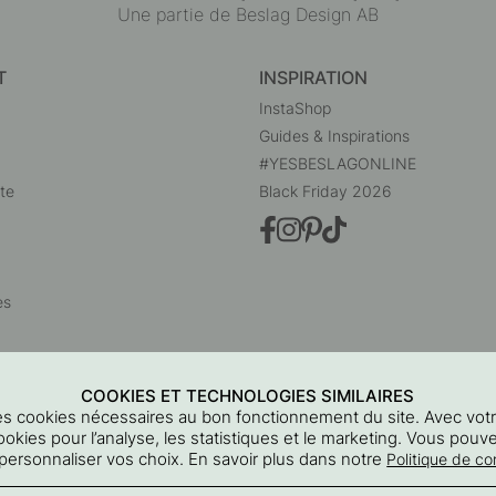
Une partie de Beslag Design AB
T
INSPIRATION
InstaShop
Guides & Inspirations
#YESBESLAGONLINE
te
Black Friday 2026
es
COOKIES ET TECHNOLOGIES SIMILAIRES
 des cookies nécessaires au bon fonctionnement du site. Avec vo
ookies pour l’analyse, les statistiques et le marketing. Vous pouv
personnaliser vos choix. En savoir plus dans notre
Politique de con