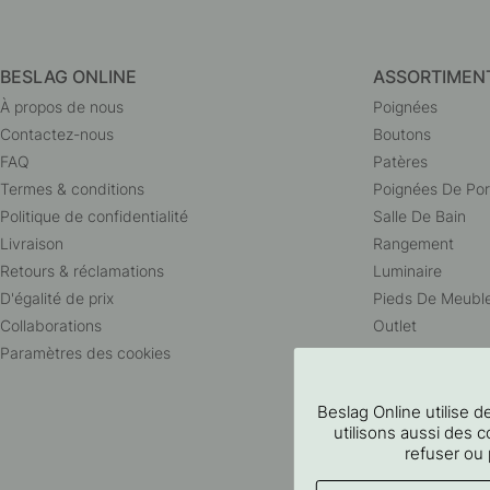
BESLAG ONLINE
ASSORTIMEN
À propos de nous
Poignées
Contactez-nous
Boutons
FAQ
Patères
Termes & conditions
Poignées De Por
Politique de confidentialité
Salle De Bain
Livraison
Rangement
Retours & réclamations
Luminaire
D'égalité de prix
Pieds De Meubl
Collaborations
Outlet
Paramètres des cookies
Beslag Online utilise
utilisons aussi des c
refuser ou 