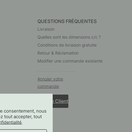
QUESTIONS FRÉQUENTES
Livraison
Quelles sont les dimensions c/c ?
Conditions de livraison gratuite
Retour & Réclamation
Modifier une commande existante
Annuler votre
commande
Service Client
tre consentement, nous
ez tout accepter, tout
.
fidentialité