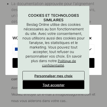
La documentation approuvée pour l'alignement
des prix peut être une documentation de devis,
COOKIES ET TECHNOLOGIES
un lien direct vers le site Web d'un autre
SIMILAIRES
détaillant ou un e-mail original dans lequel le
Beslag Online utilise des cookies
prix ou l'offre est clairement indiqué.
nécessaires au bon fonctionnement
du site. Avec votre consentement,
WOULD YOU RATHER VISIT?
nous utilisons aussi des cookies pour
N'oubliez pas que vous devez nous contacter
l’analyse, les statistiques et le
avant d'effectuer votre achat. Notre garantie
marketing. Vous pouvez tout
EU
de prix ne s'applique pas aux commandes déjà
accepter, tout refuser ou
personnaliser vos choix. En savoir
effectuées.
plus dans notre
Politique de
CHANGE COUNTRY
.
confidentialité
Avez-vous besoin d'aide pour une éventuelle
Personnaliser mes choix
correspondance de prix?
Tout accepter
Alors nous aimerions que vous nous contactiez!
Veuillez envoyer un e-mail à
info@beslagonline.com
et
nous vous aiderons dans votre cas..