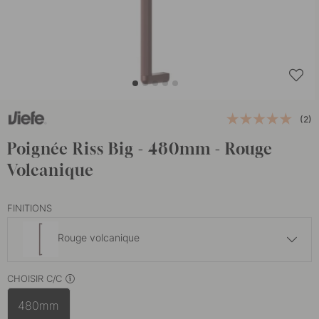
(2)
Poignée Riss Big - 480mm - Rouge
Volcanique
FINITIONS
Rouge volcanique
39.80 €
CHOISIR C/C
Blanc mat
En stock
480mm