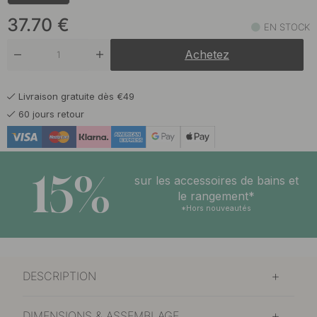
37.70 €
Brun
En stock
37.70
€
EN STOCK
37.70 €
Gris
Achetez
En stock
37.70 €
Noir mat
Livraison gratuite dès €49
En stock
60 jours retour
15%
sur les accessoires de bains et
le rangement*
*Hors nouveautés
DESCRIPTION
DIMENSIONS & ASSEMBLAGE