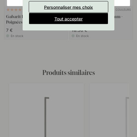
Personnaliser mes choix
+ COULEURS
127
2
Gabarit De Perçage Pour
Poignée Riss Mini - 192mm -
Tout accepter
Poignées Et Boutons
Rouge Volcanique
7 €
18.50 €
En stock
En stock
Produits similaires