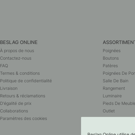
BESLAG ONLINE
ASSORTIMEN
À propos de nous
Poignées
Contactez-nous
Boutons
FAQ
Patères
Termes & conditions
Poignées De Por
Politique de confidentialité
Salle De Bain
Livraison
Rangement
Retours & réclamations
Luminaire
D'égalité de prix
Pieds De Meubl
Collaborations
Outlet
Paramètres des cookies
Beslag Online utilise