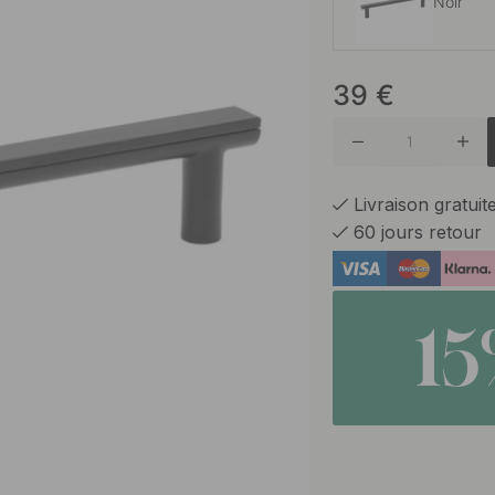
Noir
39
€
Chêne/N
Livraison gratui
60 jours retour
1