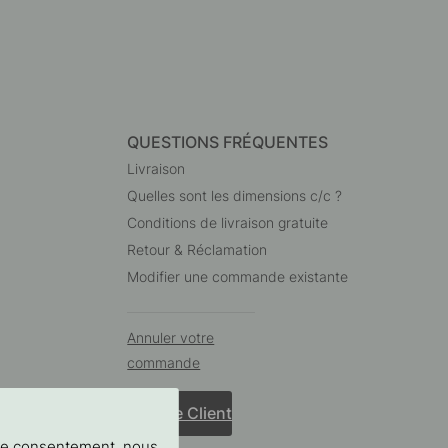
QUESTIONS FRÉQUENTES
Livraison
Quelles sont les dimensions c/c ?
Conditions de livraison gratuite
Retour & Réclamation
Modifier une commande existante
Annuler votre
commande
Service Client
tre consentement, nous