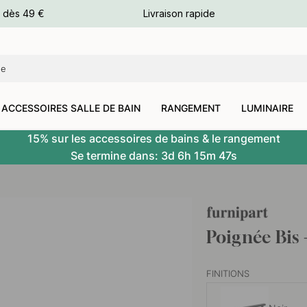
e dès 49 €
Livraison rapide
leurs
leurs
ACCESSOIRES SALLE DE BAIN
RANGEMENT
LUMINAIRE
15% sur les accessoires de bains & le rangement
Se termine dans:
3d
6h
15m
46s
Poignée Bis
FINITIONS