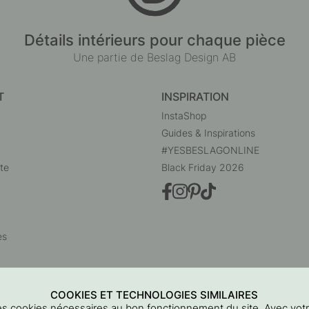
Détails intérieurs pour chaque pièce
Une partie de Beslag Design AB
T
INSPIRATION
InstaShop
Guides & Inspirations
#YESBESLAGONLINE
te
Black Friday 2026
es
COOKIES ET TECHNOLOGIES SIMILAIRES
 des cookies nécessaires au bon fonctionnement du site. Avec vo