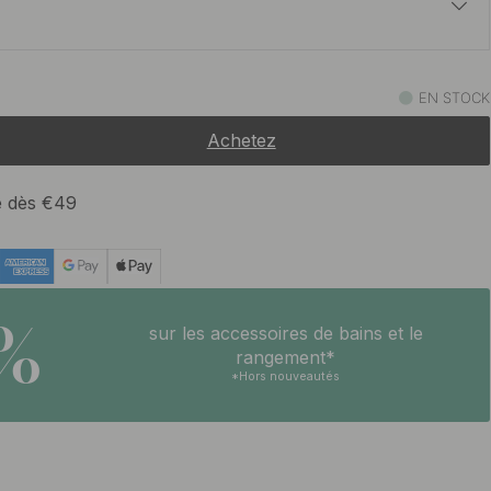
39 €
oir
EN STOCK
En stock
Achetez
te dès €49
5%
sur les accessoires de bains et le
rangement*
*Hors nouveautés