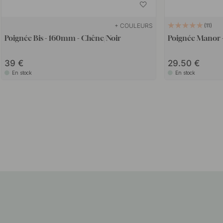
+ COULEURS
11
Poignée Bis - 160mm - Chêne/Noir
Poignée Manor -
39
29.50
En stock
En stock