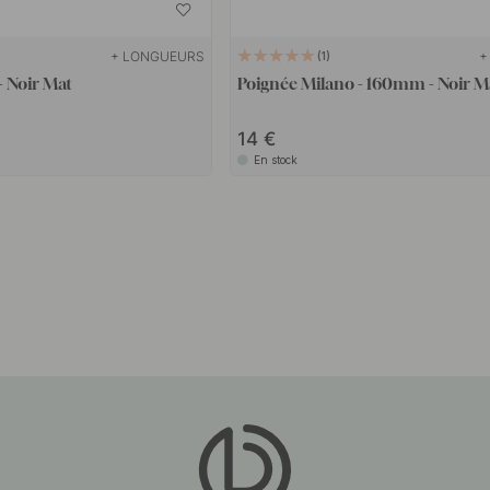
+ LONGUEURS
+
1
 Noir Mat
Poignée Milano - 160mm - Noir M
14
En stock